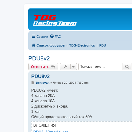
Ссылки
FAQ
Список форумов
TDG-Electronics
PDU
PDU8v2
П
Ответить
PDU8v2
С
Denisvak
»
Чт фев 29, 2024 7:59 pm
о
о
PDU8v2 имеет:
б
4 канала 20А
щ
е
4 канала 10А
н
2 дискретных входа.
и
е
1 кан.
Общий продолжительный ток 50А
ВЛОЖЕНИЯ