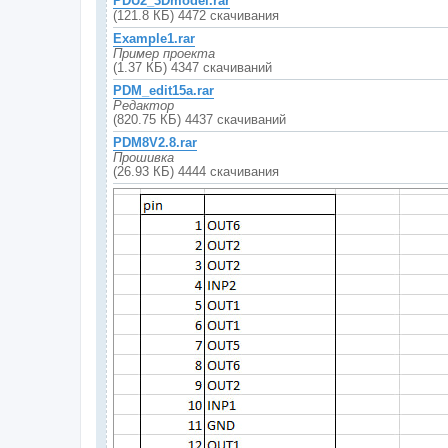
PDU2_3Dmodel.rar
(121.8 КБ) 4472 скачивания
Example1.rar
Пример проекта
(1.37 КБ) 4347 скачиваний
PDM_edit15a.rar
Редактор
(820.75 КБ) 4437 скачиваний
PDM8V2.8.rar
Прошивка
(26.93 КБ) 4444 скачивания