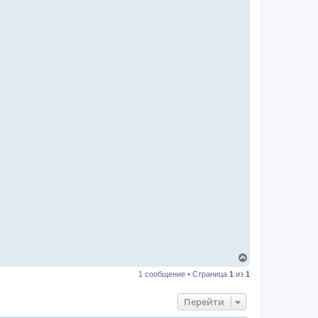
В
е
1 сообщение • Страница
1
из
1
р
н
у
Перейти
т
ь