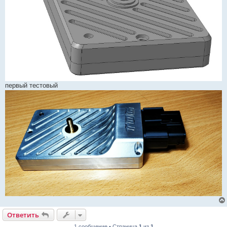
первый тестовый
Ответить
1 сообщение • Страница
1
из
1