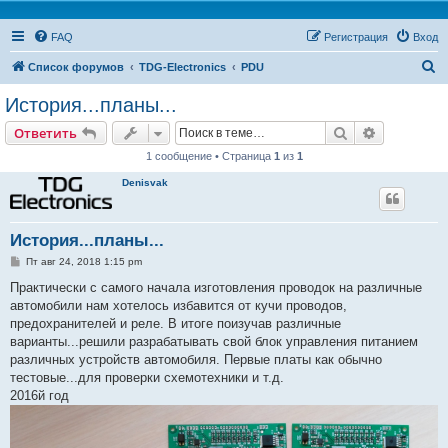
FAQ
Регистрация
Вход
П
Список форумов
TDG-Electronics
PDU
о
История...планы...
и
Поиск
Расширен
Ответить
с
1 сообщение • Страница
1
из
1
к
Denisvak
История...планы...
С
Пт авг 24, 2018 1:15 pm
о
о
Практически с самого начала изготовления проводок на различные
б
автомобили нам хотелось избавится от кучи проводов,
щ
е
предохранителей и реле. В итоге поизучав различные
н
варианты...решили разрабатывать свой блок управления питанием
и
е
различных устройств автомобиля. Первые платы как обычно
тестовые...для проверки схемотехники и т.д.
2016й год