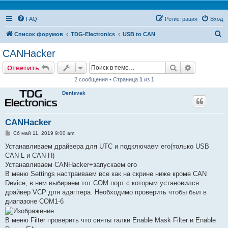
FAQ
Регистрация
Вход
П
Список форумов
TDG-Electronics
USB to CAN
о
CANHacker
и
Поиск
Расширен
Ответить
с
2 сообщения • Страница
1
из
1
к
Denisvak
CANHacker
С
Сб май 11, 2019 9:00 am
о
о
Устанавливаем драйвера для UTC и подключаем его(только USB
б
CAN-L и CAN-H)
щ
е
Устанавливаем CANHacker+запускаем его
н
В меню Settings настраиваем все как на скрине ниже кроме CAN
и
е
Device, в нем выбираем тот COM порт с которым установился
драйвер VCP для адаптера. Необходимо проверить чтобы был в
диапазоне COM1-6
В меню Filter проверить что сняты галки Enable Mask Filter и Enable