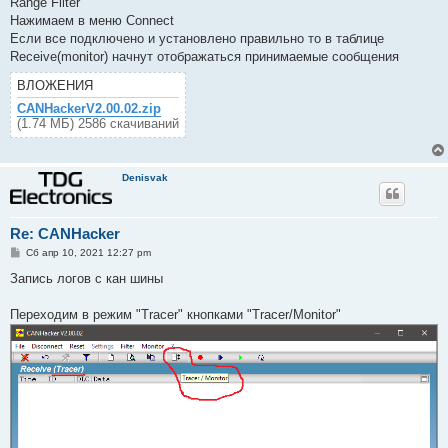
Range Filter
Нажимаем в меню Connect
Если все подключено и установлено правильно то в таблице
Receive(monitor) начнут отображаться принимаемые сообщения
ВЛОЖЕНИЯ
CANHackerV2.00.02.zip
(1.74 МБ) 2586 скачиваний
Denisvak
Re: CANHacker
С
Сб апр 10, 2021 12:27 pm
о
о
Запись логов с кан шины
б
щ
е
Переходим в режим "Tracer" кнопками "Tracer/Monitor"
н
и
е