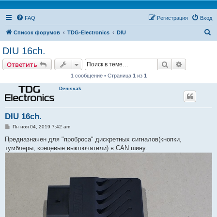
FAQ
Регистрация
Вход
П
Список форумов
TDG-Electronics
DIU
о
DIU 16ch.
и
Поиск
Расширен
Ответить
с
1 сообщение • Страница
1
из
1
к
Denisvak
DIU 16ch.
С
Пн ноя 04, 2019 7:42 am
о
о
Предназначен для "проброса" дискретных сигналов(кнопки,
б
тумблеры, концевые выключатели) в CAN шину.
щ
е
н
и
е