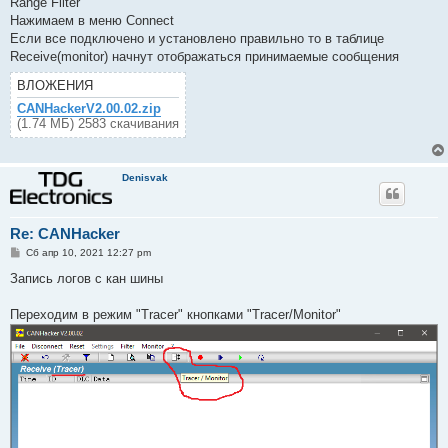
Range Filter
Нажимаем в меню Connect
Если все подключено и установлено правильно то в таблице
Receive(monitor) начнут отображаться принимаемые сообщения
ВЛОЖЕНИЯ
CANHackerV2.00.02.zip
(1.74 МБ) 2583 скачивания
Denisvak
Re: CANHacker
С
Сб апр 10, 2021 12:27 pm
о
о
Запись логов с кан шины
б
щ
е
Переходим в режим "Tracer" кнопками "Tracer/Monitor"
н
и
е