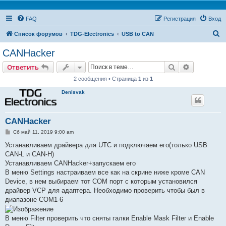
FAQ
Регистрация
Вход
П
Список форумов
TDG-Electronics
USB to CAN
о
CANHacker
и
Поиск
Расширен
Ответить
с
2 сообщения • Страница
1
из
1
к
Denisvak
CANHacker
С
Сб май 11, 2019 9:00 am
о
о
Устанавливаем драйвера для UTC и подключаем его(только USB
б
CAN-L и CAN-H)
щ
е
Устанавливаем CANHacker+запускаем его
н
В меню Settings настраиваем все как на скрине ниже кроме CAN
и
е
Device, в нем выбираем тот COM порт с которым установился
драйвер VCP для адаптера. Необходимо проверить чтобы был в
диапазоне COM1-6
В меню Filter проверить что сняты галки Enable Mask Filter и Enable