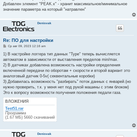
е
Добавлен элемент "PEAK.x" - хранит максимальное/минимальное
значение параметра на который "натравлен"
Denisvak
Re: ПО для настройки
С
Ср авг 09, 2023 12:16 am
о
о
1) В настройке логгера тип данных "Type" теперь вычисляется
б
автоматом в зависимости от выставления пределов min/max.
щ
е
2) В датчиках добавлена возможность настройки определения
н
включенной передачи по оборотам + скорости и второй вариант это
и
е
аналоговый датчик 0-5v( секвентальные коробки)
3) Добавилась возможность "разбирать" поток данных с январей.(но
нужно проверить, т.к. у меня нет под рукой машины с этим блоком)
Это к вопросу возможности получения положения педали газа.
ВЛОЖЕНИЯ
Test51.rar
Программа
(1.67 МБ) 5660 скачиваний
Denisvak