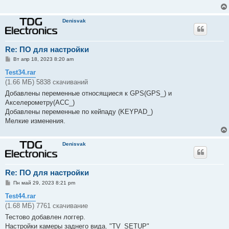
е
Denisvak
Re: ПО для настройки
С
Вт апр 18, 2023 8:20 am
о
о
Test34.rar
б
(1.66 МБ) 5838 скачиваний
щ
е
Добавлены переменные относящиеся к GPS(GPS_) и
н
Акселерометру(ACC_)
и
е
Добавлены переменные по кейпаду (KEYPAD_)
Мелкие изменения.
Denisvak
Re: ПО для настройки
С
Пн май 29, 2023 8:21 pm
о
о
Test44.rar
б
(1.68 МБ) 7761 скачивание
щ
е
Тестово добавлен логгер.
н
Настройки камеры заднего вида. "TV_SETUP"
и