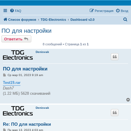
FAQ
Регистрация
Вход
П
Список форумов
TDG-Electronics
Dashboard v2.0
о
ПО для настройки
и
Ответить
с
8 сообщений • Страница
1
из
1
к
Denisvak
ПО для настройки
С
Ср мар 01, 2023 9:19 am
о
о
Test19.rar
б
Dash7
щ
е
(1.22 МБ) 5628 скачиваний
н
и
е
Denisvak
Re: ПО для настройки
С
Пн мар 13, 2023 4:03 pm