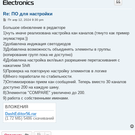
Re: ПО для настройки
С
Пт апр 12, 2024 9:30 pm
о
о
Большое обновление в редакторе
б
1)чуть иначе реализована настройка кан каналов.(тянуто как пример
щ
е
экумастера:))
н
2)добавлена индикация светодиодов
и
е
3)Добавлена возможность объединять элементы в группы.
(копирование групп пока не доступно)
4)Добавлена настройка вкл/выкл разрешение перетаскивания с
нажатием Shift
5)Проверка на повторную настройку элементов в логике
6)Много поработали по стабильности.
7)Оптимизирован прием кан сообщений. Теперь вместо 30 каналов
доступно 200 на каждую шину.
8)Элементов "COMPARE" увеличено до 200.
9) работа с собственными именами.
ВЛОЖЕНИЯ
DashEditor56.rar
(1.72 МБ) 5486 скачиваний
Ответить