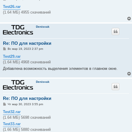
о
о
Test26.rar
б
(1.64 МБ) 4955 скачиваний
щ
е
н
и
Denisvak
е
Re: ПО для настройки
С
Вс мар 19, 2023 2:37 pm
о
о
Test29.rar
б
(1.64 МБ) 4968 скачиваний
щ
е
Добавлена возможность выделения элементов в главном окне.
н
и
е
Denisvak
Re: ПО для настройки
С
Чт мар 30, 2023 3:55 pm
о
о
Test32.rar
б
(1.64 МБ) 5698 скачиваний
щ
е
Test33.rar
н
и
(1.66 МБ) 5880 скачиваний