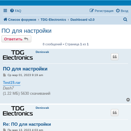
FAQ
Регистрация
Вход
П
Список форумов
TDG-Electronics
Dashboard v2.0
о
ПО для настройки
и
Ответить
с
8 сообщений • Страница
1
из
1
к
Denisvak
ПО для настройки
С
Ср мар 01, 2023 9:19 am
о
о
Test19.rar
б
Dash7
щ
е
(1.22 МБ) 5630 скачиваний
н
и
е
Denisvak
Re: ПО для настройки
С
Пн мар 13, 2023 4:03 pm