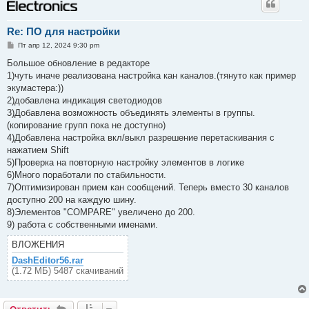
Re: ПО для настройки
С
Пт апр 12, 2024 9:30 pm
о
о
Большое обновление в редакторе
б
1)чуть иначе реализована настройка кан каналов.(тянуто как пример
щ
е
экумастера:))
н
2)добавлена индикация светодиодов
и
е
3)Добавлена возможность объединять элементы в группы.
(копирование групп пока не доступно)
4)Добавлена настройка вкл/выкл разрешение перетаскивания с
нажатием Shift
5)Проверка на повторную настройку элементов в логике
6)Много поработали по стабильности.
7)Оптимизирован прием кан сообщений. Теперь вместо 30 каналов
доступно 200 на каждую шину.
8)Элементов "COMPARE" увеличено до 200.
9) работа с собственными именами.
ВЛОЖЕНИЯ
DashEditor56.rar
(1.72 МБ) 5487 скачиваний
Ответить