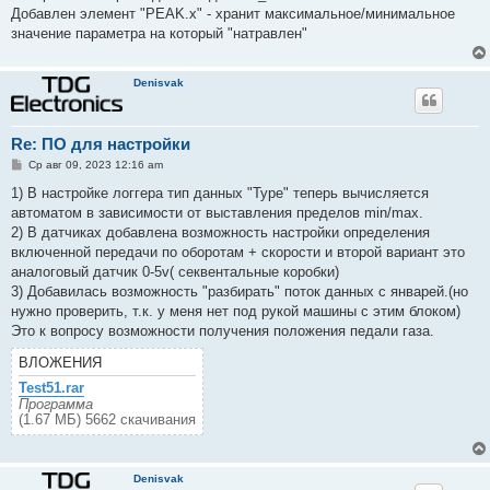
е
Добавлен элемент "PEAK.x" - хранит максимальное/минимальное
значение параметра на который "натравлен"
Denisvak
Re: ПО для настройки
С
Ср авг 09, 2023 12:16 am
о
о
1) В настройке логгера тип данных "Type" теперь вычисляется
б
автоматом в зависимости от выставления пределов min/max.
щ
е
2) В датчиках добавлена возможность настройки определения
н
включенной передачи по оборотам + скорости и второй вариант это
и
е
аналоговый датчик 0-5v( секвентальные коробки)
3) Добавилась возможность "разбирать" поток данных с январей.(но
нужно проверить, т.к. у меня нет под рукой машины с этим блоком)
Это к вопросу возможности получения положения педали газа.
ВЛОЖЕНИЯ
Test51.rar
Программа
(1.67 МБ) 5662 скачивания
Denisvak