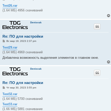
о
о
Test26.rar
б
(1.64 МБ) 4956 скачиваний
щ
е
н
и
Denisvak
е
Re: ПО для настройки
С
Вс мар 19, 2023 2:37 pm
о
о
Test29.rar
б
(1.64 МБ) 4969 скачиваний
щ
е
Добавлена возможность выделения элементов в главном окне.
н
и
е
Denisvak
Re: ПО для настройки
С
Чт мар 30, 2023 3:55 pm
о
о
Test32.rar
б
(1.64 МБ) 5700 скачиваний
щ
е
Test33.rar
н
и
(1.66 МБ) 5881 скачивание