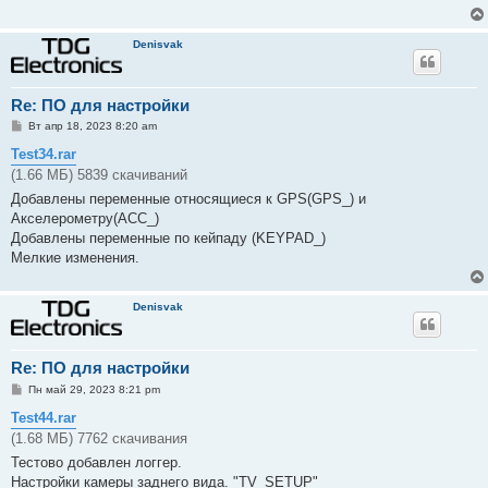
е
Denisvak
Re: ПО для настройки
С
Вт апр 18, 2023 8:20 am
о
о
Test34.rar
б
(1.66 МБ) 5839 скачиваний
щ
е
Добавлены переменные относящиеся к GPS(GPS_) и
н
Акселерометру(ACC_)
и
е
Добавлены переменные по кейпаду (KEYPAD_)
Мелкие изменения.
Denisvak
Re: ПО для настройки
С
Пн май 29, 2023 8:21 pm
о
о
Test44.rar
б
(1.68 МБ) 7762 скачивания
щ
е
Тестово добавлен логгер.
н
Настройки камеры заднего вида. "TV_SETUP"
и