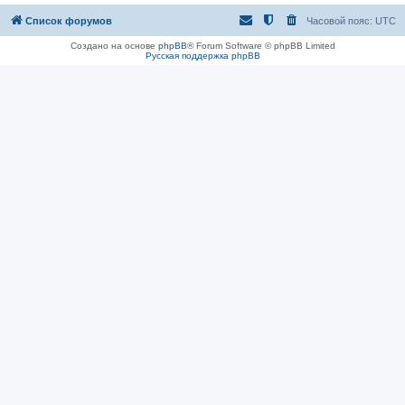
Список форумов
Часовой пояс:
UTC
Создано на основе
phpBB
® Forum Software © phpBB Limited
Русская поддержка phpBB