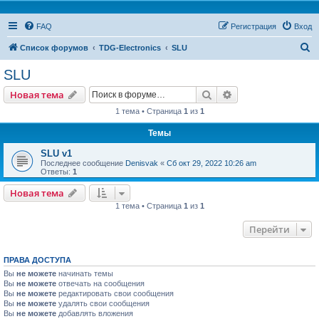
FAQ
Регистрация
Вход
П
Список форумов
TDG-Electronics
SLU
о
SLU
и
Поиск
Расширенный пои
Новая тема
с
1 тема • Страница
1
из
1
к
Темы
SLU v1
Последнее сообщение
Denisvak
«
Сб окт 29, 2022 10:26 am
Ответы:
1
Новая тема
1 тема • Страница
1
из
1
Перейти
ПРАВА ДОСТУПА
Вы
не можете
начинать темы
Вы
не можете
отвечать на сообщения
Вы
не можете
редактировать свои сообщения
Вы
не можете
удалять свои сообщения
Вы
не можете
добавлять вложения